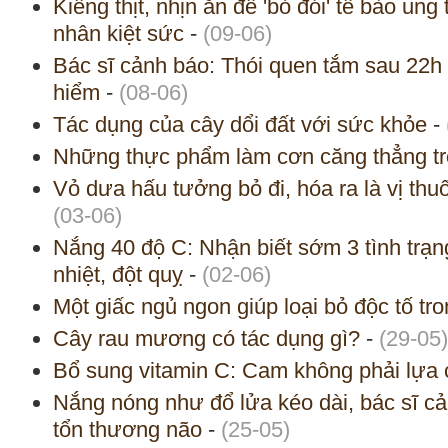
Kiêng thịt, nhịn ăn để 'bỏ đói' tế bào ung
nhân kiệt sức
-
(09-06)
Bác sĩ cảnh báo: Thói quen tắm sau 22h 
hiểm
-
(08-06)
Tác dụng của cây dổi đất với sức khỏe
-
Những thực phẩm làm cơn căng thẳng trở
Vỏ dưa hấu tưởng bỏ đi, hóa ra là vị thuốc
(03-06)
Nắng 40 độ C: Nhận biết sớm 3 tình trạn
nhiệt, đột quỵ
-
(02-06)
Một giấc ngủ ngon giúp loại bỏ độc tố tr
Cây rau mương có tác dụng gì?
-
(29-05)
Bổ sung vitamin C: Cam không phải lựa 
Nắng nóng như đổ lửa kéo dài, bác sĩ cả
tổn thương não
-
(25-05)