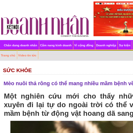
Chân dung doanh nhân
Cẩm nang kinh doanh
Vì cộng đồng
Doanh nghiệp
Sự kiện
Trang chủ
Video tin tức
SỨC KHỎE
Mèo nuôi thả rông có thể mang nhiều mầm bệnh v
Một nghiên cứu mới cho thấy nh
xuyên đi lại tự do ngoài trời có thể 
mầm bệnh từ động vật hoang dã sang