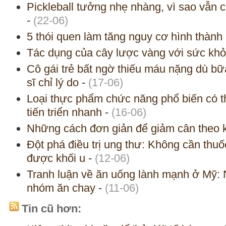
Pickleball tưởng nhẹ nhàng, vì sao vẫn c
-
(22-06)
5 thói quen làm tăng nguy cơ hình thàn
Tác dụng của cây lược vàng với sức kh
Cô gái trẻ bất ngờ thiếu máu nặng dù bữa
sĩ chỉ lý do
-
(17-06)
Loại thực phẩm chức năng phổ biến có t
tiến triển nhanh
-
(16-06)
Những cách đơn giản để giảm cân theo 
Đột phá điều trị ung thư: Không cần thuố
được khối u
-
(12-06)
Tranh luận về ăn uống lành mạnh ở Mỹ: N
nhóm ăn chay
-
(11-06)
Tin cũ hơn: