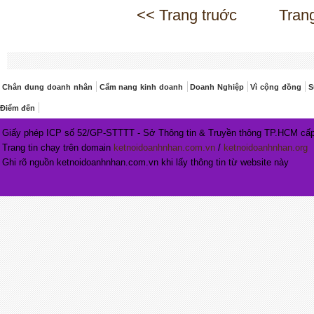
<< Trang truớc
Tran
Chân dung doanh nhân
Cẩm nang kinh doanh
Doanh Nghiệp
Vì cộng đồng
S
Điểm đến
Giấy phép ICP số 52/GP-STTTT - Sở Thông tin & Truyền thông TP.HCM cấp
Trang tin chạy trên domain
ketnoidoanhnhan.com.vn
/
ketnoidoanhnhan.org
Ghi rõ nguồn ketnoidoanhnhan.com.vn khi lấy thông tin từ website này