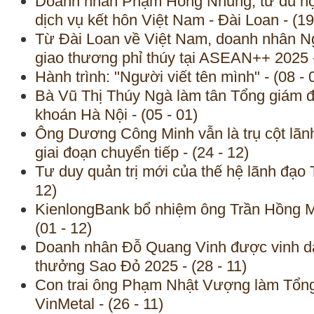
Doanh nhân Phạm Hồng Nhung, từ du họ
dịch vụ kết hôn Việt Nam - Đài Loan - (19
Từ Đài Loan về Việt Nam, doanh nhân Ng
giao thương phỉ thúy tại ASEAN++ 2025 -
Hành trình: "Người viết tên mình" - (08 - 
Bà Vũ Thị Thúy Ngà làm tân Tổng giám 
khoán Hà Nội - (05 - 01)
Ông Dương Công Minh vẫn là trụ cột lã
giai đoạn chuyển tiếp - (24 - 12)
Tư duy quản trị mới của thế hệ lãnh đạo 
12)
KienlongBank bổ nhiệm ông Trần Hồng M
(01 - 12)
Doanh nhân Đỗ Quang Vinh được vinh da
thưởng Sao Đỏ 2025 - (28 - 11)
Con trai ông Phạm Nhật Vượng làm Tổng
VinMetal - (26 - 11)