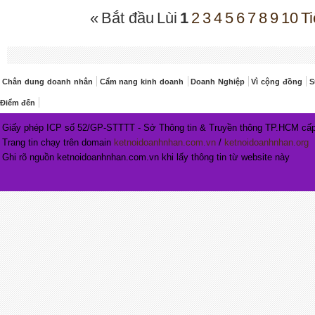
«
Bắt đầu
Lùi
1
2
3
4
5
6
7
8
9
10
Ti
Chân dung doanh nhân
Cẩm nang kinh doanh
Doanh Nghiệp
Vì cộng đồng
S
Điểm đến
Giấy phép ICP số 52/GP-STTTT - Sở Thông tin & Truyền thông TP.HCM cấp
Trang tin chạy trên domain
ketnoidoanhnhan.com.vn
/
ketnoidoanhnhan.org
Ghi rõ nguồn ketnoidoanhnhan.com.vn khi lấy thông tin từ website này