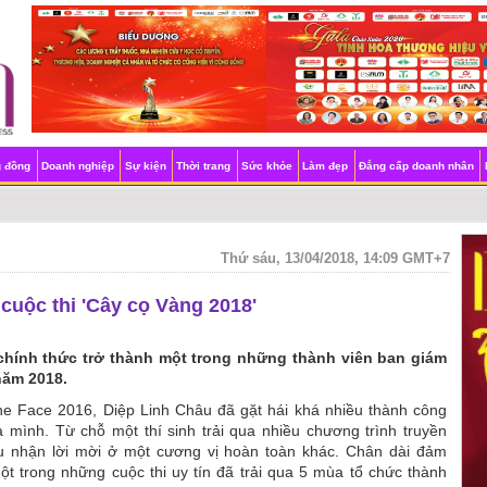
g đồng
Doanh nghiệp
Sự kiện
Thời trang
Sức khỏe
Làm đẹp
Đẳng cấp doanh nhân
Thứ sáu, 13/04/2018, 14:09 GMT+7
 cuộc thi 'Cây cọ Vàng 2018'
́nh thức trở thành một trong những thành viên ban giám
 năm 2018.
 Face 2016, Diệp Linh Châu đã gặt hái khá nhiều thành công
 mình. Từ chỗ một thí sinh trải qua nhiều chương trình truyền
u nhận lời mời ở một cương vị hoàn toàn khác. Chân dài đảm
ột trong những cuộc thi uy tín đã trải qua 5 mùa tổ chức thành