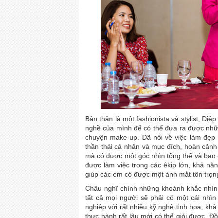
Bản thân là một fashionista và stylist, Diê
nghề của mình để có thể đưa ra được nh
chuyện make up. Đã nói về việc làm đẹp 
thần thái cá nhân và mục đích, hoàn cản
mà có được một góc nhìn tổng thể và bao qu
được làm việc trong các êkip lớn, khả n
giúp các em có được một ánh mắt tôn trọng 
Châu nghĩ chính những khoảnh khắc nhìn 
tất cả mọi người sẽ phải có một cái nhì
nghiệp với rất nhiều kỹ nghệ tinh hoa, kh
thực hành rất lâu mới có thể giỏi được. Đ