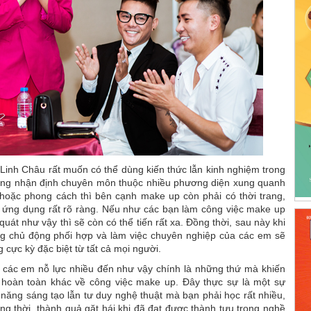
̣p Linh Châu rất muốn có thể dùng kiến thức lẫn kinh nghiệm trong
ững nhận định chuyên môn thuộc nhiều phương diện xung quanh
hoặc phong cách thì bên cạnh make up còn phải có thời trang,
h ứng dụng rất rõ ràng. Nếu như các bạn làm công việc make up
át như vậy thì sẽ còn có thể tiến rất xa. Đồng thời, sau này khi
ăng chủ động phối hợp và làm việc chuyên nghiệp của các em sẽ
cực kỳ đặc biệt từ tất cả mọi người.
các em nỗ lực nhiều đến như vậy chính là những thứ mà khiến
n hoàn toàn khác về công việc make up. Đây thực sự là một sự
ả năng sáng tạo lẫn tư duy nghệ thuật mà bạn phải học rất nhiều,
ồng thời, thành quả gặt hái khi đã đạt được thành tựu trong nghề