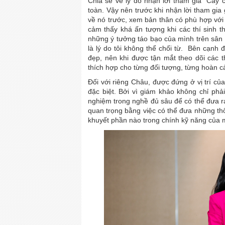
Chia sẻ về lý do nhận lời tham gia “Câ
toàn. Vậy nên trước khi nhận lời tham gia
về nó trước, xem bản thân có phù hợp với 
cảm thấy khá ấn tượng khi các thí sinh t
những ý tưởng táo bạo của mình trên sân 
là lý do tôi không thể chối từ. Bên cạnh 
đẹp, nên khi được tận mắt theo dõi các th
thích hợp cho từng đối tượng, từng hoàn cản
Đối với riêng Châu, được đứng ở vị trí c
đặc biệt. Bởi vì giám khảo không chỉ phả
nghiệm trong nghề đủ sâu để có thể đưa r
quan trọng bằng việc có thể đưa những thô
khuyết phần nào trong chính kỹ năng của m