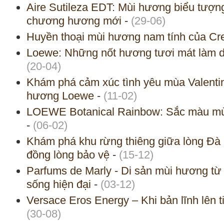
Aire Sutileza EDT: Mùi hương biểu tư
chương hương mới
-
(29-06)
Huyền thoại mùi hương nam tính của Cr
Loewe: Những nốt hương tươi mát làm d
(20-04)
Khám phá cảm xúc tình yêu mùa Valentin
hương Loewe
-
(11-02)
LOEWE Botanical Rainbow: Sắc màu mù
-
(06-02)
Khám phá khu rừng thiêng giữa lòng Đ
đồng lòng bảo vệ
-
(15-12)
Parfums de Marly - Di sản mùi hương từ 
sống hiện đại
-
(03-12)
Versace Eros Energy – Khi bản lĩnh lên
(30-08)