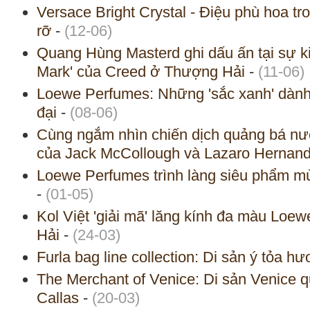
Versace Bright Crystal - Điệu phù hoa t
rỡ
-
(12-06)
Quang Hùng Masterd ghi dấu ấn tại sự ki
Mark' của Creed ở Thượng Hải
-
(11-06)
Loewe Perfumes: Những 'sắc xanh' dành 
đại
-
(08-06)
Cùng ngắm nhìn chiến dịch quảng bá n
của Jack McCollough và Lazaro Hernan
Loewe Perfumes trình làng siêu phẩm mùa
-
(01-05)
Kol Việt 'giải mã' lăng kính đa màu Loe
Hải
-
(24-03)
Furla bag line collection: Di sản ý tỏa h
The Merchant of Venice: Di sản Venice 
Callas
-
(20-03)