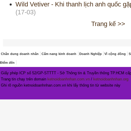
Wild Vetiver - Khi thanh lịch anh quốc g
(17-03)
Trang kế >>
Chân dung doanh nhân
Cẩm nang kinh doanh
Doanh Nghiệp
Vì cộng đồng
S
Điểm đến
Giấy phép ICP số 52/GP-STTTT - Sở Thông tin & Truyền thông TP.HCM cấp
Trang tin chạy trên domain
ketnoidoanhnhan.com.vn
/
ketnoidoanhnhan.org
Ghi rõ nguồn ketnoidoanhnhan.com.vn khi lấy thông tin từ website này