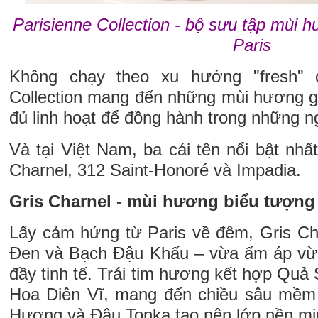
Parisienne Collection - bộ sưu tập mùi h
Paris
Không chạy theo xu hướng "fresh" đ
Collection mang đến những mùi hương 
đủ linh hoạt để đồng hành trong những n
Và tại Việt Nam, ba cái tên nổi bật nhất
Charnel, 312 Saint-Honoré và Impadia.
Gris Charnel - mùi hương biểu tượn
Lấy cảm hứng từ Paris về đêm, Gris C
Đen và Bạch Đậu Khấu – vừa ấm áp vừa
đầy tinh tế. Trái tim hương kết hợp Qu
Hoa Diên Vĩ, mang đến chiều sâu mềm 
Hương và Đậu Tonka tạo nên lớp nền mị