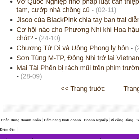
Vợ Quốc Nghiệp nhờ pháp luật can thiệp v
tam, cướp nhà chồng cũ
-
(02-11)
Jisoo của BlackPink chia tay bạn trai diễ
Cơ hội nào cho Phương Nhi khi Hoa hậu Q
chót?
-
(24-10)
Chương Tử Di và Uông Phong ly hôn
-
(
Sơn Tùng M-TP, Đông Nhi trở lại Vietna
Mai Tài Phến bị rách mũi trên phim trư
-
(28-09)
<< Trang truớc
Tran
Chân dung doanh nhân
Cẩm nang kinh doanh
Doanh Nghiệp
Vì cộng đồng
S
Điểm đến