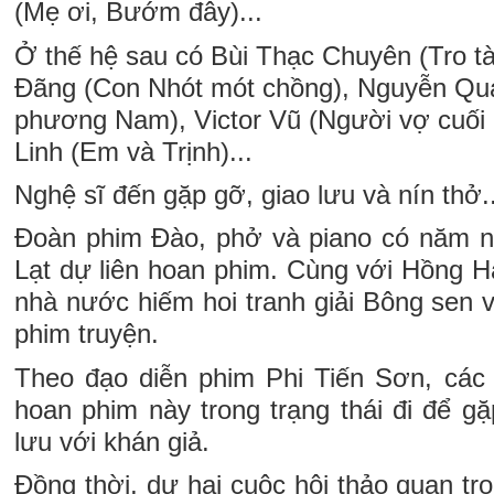
(Mẹ ơi, Bướm đây)...
Ở thế hệ sau có Bùi Thạc Chuyên (Tro t
Đãng (Con Nhót mót chồng), Nguyễn Qu
phương Nam), Victor Vũ (Người vợ cuối 
Linh (Em và Trịnh)...
Nghệ sĩ đến gặp gỡ, giao lưu và nín thở..
Đoàn phim Đào, phở và piano có năm n
Lạt dự liên hoan phim. Cùng với Hồng Hà
nhà nước hiếm hoi tranh giải Bông sen 
phim truyện.
Theo đạo diễn phim Phi Tiến Sơn, các
hoan phim này trong trạng thái đi để g
lưu với khán giả.
Đồng thời, dự hai cuộc hội thảo quan trọ