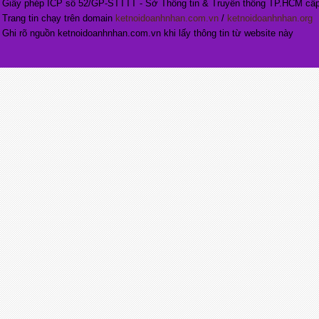
Giấy phép ICP số 52/GP-STTTT - Sở Thông tin & Truyền thông TP.HCM cấp
Trang tin chạy trên domain
ketnoidoanhnhan.com.vn
/
ketnoidoanhnhan.org
Ghi rõ nguồn ketnoidoanhnhan.com.vn khi lấy thông tin từ website này