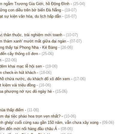
m ngắm Trương Gia Giới, hồ Động Đình
-
(25-04)
những con diều trên bờ biển Đà Nẵng
-
(19-07)
ạt sự kiện văn hóa, du lịch hấp dẫn
-
(16-07)
 thân thuộc, trải nghiệm mới toanh
-
(10-07)
m thảm xanh' mướt mắt giữa đại ngàn
-
(07-07)
ừng thấy tại Phong Nha - Kẻ Bàng
-
(26-06)
 đến cây thông cô đơn
-
(25-06)
n
-
(22-06)
đêm khai mạc lễ hội sen
-
(19-06)
m check-in hút khách
-
(18-06)
từ hồ chứa nước, du khách đổ xô đến xem
-
(17-06)
 kiệm vài triệu đồng
-
(16-06)
oa phượng nở rực đỏ ngày hè
-
(15-06)
mùa thấp điểm
-
(11-06)
m đại tiệc pháo hoa trọn vẹn nhất?
-
(10-06)
ảnh ghép' cuối cùng sau gần 150 năm, vẫn chưa xây xong
-
(09-06)
iểm đến mới nổi hàng đầu châu Á
-
(08-06)