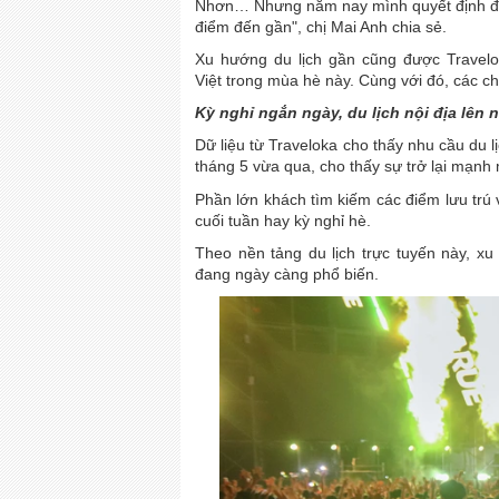
Nhơn… Nhưng năm nay mình quyết định đi 
điểm đến gần", chị Mai Anh chia sẻ.
Xu hướng du lịch gần cũng được Travelok
Việt trong mùa hè này. Cùng với đó, các c
Kỳ nghỉ ngắn ngày, du lịch nội địa lên 
Dữ liệu từ Traveloka cho thấy nhu cầu du lị
tháng 5 vừa qua, cho thấy sự trở lại mạnh 
Phần lớn khách tìm kiếm các điểm lưu trú 
cuối tuần hay kỳ nghỉ hè.
Theo nền tảng du lịch trực tuyến này, xu
đang ngày càng phổ biến.