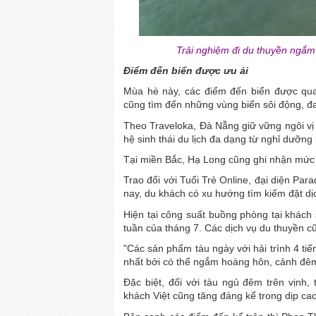
Trải nghiệm đi du thuyền ngắm
Điểm đến biển được ưu ái
Mùa hè này, các điểm đến biển được qu
cũng tìm đến những vùng biển sôi động, đa
Theo Traveloka, Đà Nẵng giữ vững ngôi vị
hệ sinh thái du lịch đa dạng từ nghỉ dưỡng bi
Tại miền Bắc, Hạ Long cũng ghi nhận mức tă
Trao đổi với Tuổi Trẻ Online, đại diện Par
nay, du khách có xu hướng tìm kiếm đặt dị
Hiện tại công suất buồng phòng tại khách
tuần của tháng 7. Các dịch vụ du thuyền c
"Các sản phẩm tàu ngày với hải trình 4 tiế
nhất bởi có thể ngắm hoàng hôn, cảnh đêm
Đặc biệt, đối với tàu ngủ đêm trên vịnh
khách Việt cũng tăng đáng kể trong dịp cao