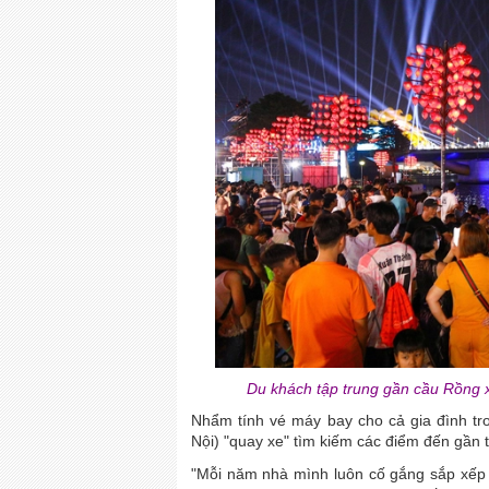
Du khách tập trung gần cầu Rồn
Nhẩm tính vé máy bay cho cả gia đình tro
Nội) "quay xe" tìm kiếm các điểm đến gần 
"Mỗi năm nhà mình luôn cố gắng sắp xếp 