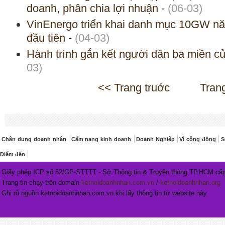
doanh, phân chia lợi nhuận
-
(06-03)
VinEnergo triển khai danh mục 10GW năn
đầu tiên
-
(04-03)
Hành trình gắn kết người dân ba miền c
03)
<< Trang truớc
Tran
Chân dung doanh nhân
Cẩm nang kinh doanh
Doanh Nghiệp
Vì cộng đồng
S
Điểm đến
Giấy phép ICP số 52/GP-STTTT - Sở Thông tin & Truyền thông TP.HCM cấp
Trang tin chạy trên domain
ketnoidoanhnhan.com.vn
/
ketnoidoanhnhan.org
Ghi rõ nguồn ketnoidoanhnhan.com.vn khi lấy thông tin từ website này