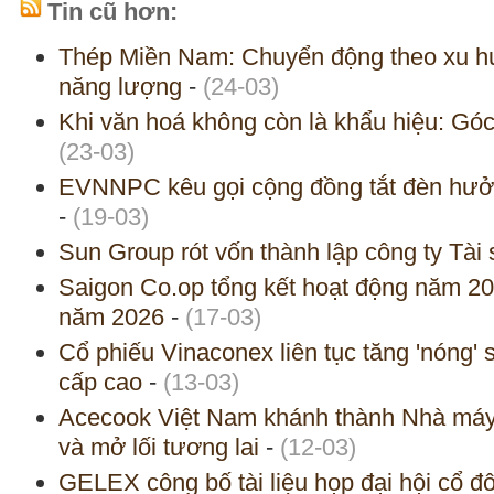
Tin cũ hơn:
Thép Miền Nam: Chuyển động theo xu hư
năng lượng
-
(24-03)
Khi văn hoá không còn là khẩu hiệu: Gó
(23-03)
EVNNPC kêu gọi cộng đồng tắt đèn hưởn
-
(19-03)
Sun Group rót vốn thành lập công ty Tài
Saigon Co.op tổng kết hoạt động năm 20
năm 2026
-
(17-03)
Cổ phiếu Vinaconex liên tục tăng 'nóng'
cấp cao
-
(13-03)
Acecook Việt Nam khánh thành Nhà máy 
và mở lối tương lai
-
(12-03)
GELEX công bố tài liệu họp đại hội cổ đô