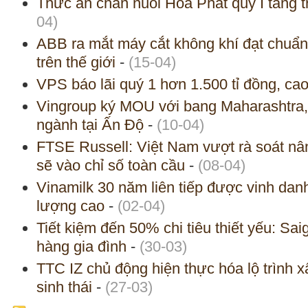
Thức ăn chăn nuôi Hòa Phát quý I tăng 
04)
ABB ra mắt máy cắt không khí đạt chuẩn
trên thế giới
-
(15-04)
VPS báo lãi quý 1 hơn 1.500 tỉ đồng, cao
Vingroup ký MOU với bang Maharashtra, 
ngành tại Ấn Độ
-
(10-04)
FTSE Russell: Việt Nam vượt rà soát nâ
sẽ vào chỉ số toàn cầu
-
(08-04)
Vinamilk 30 năm liên tiếp được vinh da
lượng cao
-
(02-04)
Tiết kiệm đến 50% chi tiêu thiết yếu: Sai
hàng gia đình
-
(30-03)
TTC IZ chủ động hiện thực hóa lộ trình 
sinh thái
-
(27-03)