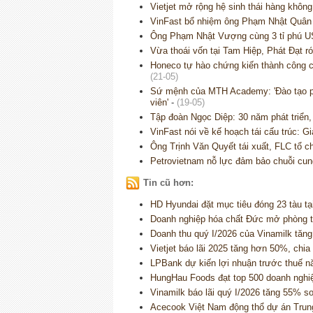
Vietjet mở rộng hệ sinh thái hàng khôn
VinFast bổ nhiệm ông Phạm Nhật Quân A
Ông Phạm Nhật Vượng cùng 3 tỉ phú US
Vừa thoái vốn tại Tam Hiệp, Phát Đạt 
Honeco tự hào chứng kiến thành công 
(21-05)
Sứ mệnh của MTH Academy: 'Đào tạo ph
viên'
-
(19-05)
Tập đoàn Ngọc Diệp: 30 năm phát triển, 
VinFast nói về kế hoạch tái cấu trúc: G
Ông Trịnh Văn Quyết tái xuất, FLC tổ 
Petrovietnam nỗ lực đảm bảo chuỗi cun
Tin cũ hơn:
HD Hyundai đặt mục tiêu đóng 23 tàu t
Doanh nghiệp hóa chất Đức mở phòng th
Doanh thu quý I/2026 của Vinamilk tăn
Vietjet báo lãi 2025 tăng hơn 50%, chi
LPBank dự kiến lợi nhuận trước thuế n
HungHau Foods đạt top 500 doanh nghi
Vinamilk báo lãi quý I/2026 tăng 55% s
Acecook Việt Nam động thổ dự án Trung