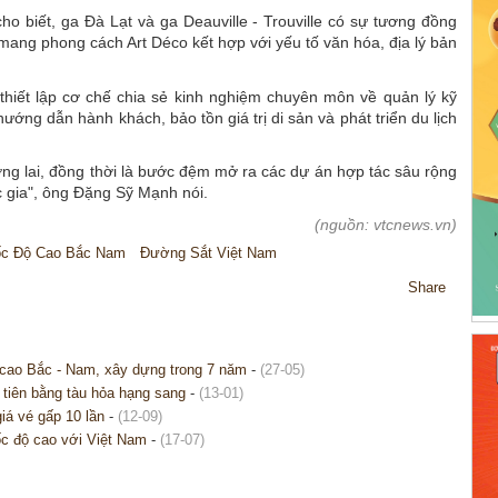
o biết, ga Đà Lạt và ga Deauville - Trouville có sự tương đồng
mang phong cách Art Déco kết hợp với yếu tố văn hóa, địa lý bản
thiết lập cơ chế chia sẻ kinh nghiệm chuyên môn về quản lý kỹ
hướng dẫn hành khách, bảo tồn giá trị di sản và phát triển du lịch
ương lai, đồng thời là bước đệm mở ra các dự án hợp tác sâu rộng
c gia", ông Đặng Sỹ Mạnh nói.
(nguồn: vtcnews.vn)
ốc Độ Cao Bắc Nam
Đường Sắt Việt Nam
Share
cao Bắc - Nam, xây dựng trong 7 năm
-
(27-05)
tiên bằng tàu hỏa hạng sang
-
(13-01)
giá vé gấp 10 lần
-
(12-09)
c độ cao với Việt Nam
-
(17-07)