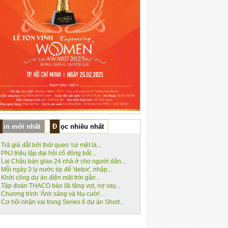
Tin mới nhất
Đọc nhiều nhất
Trả giá đắt bởi thói quen 'cứ mệt là...
PNJ triệu tập đại hội cổ đông bất...
Lai Châu bàn giao 24 nhà ở cho người dân...
Mỗi ngày 3 ly nước ép để 'detox', nhập...
Khởi công dự án điện mặt trời gần...
Tập đoàn THACO báo lãi tăng vọt, nợ vay...
Chương trình 'Ánh sáng và Nụ cười'...
Cơ hội nhận vai trong Series 6 dự án Short...