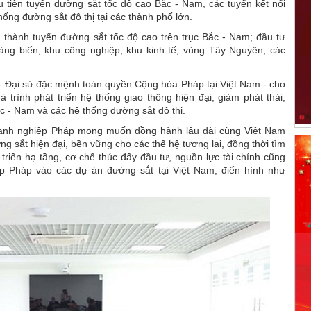
u tiên tuyến đường sắt tốc độ cao Bắc - Nam, các tuyến kết nối
hống đường sắt đô thị tại các thành phố lớn.
hành tuyến đường sắt tốc độ cao trên trục Bắc - Nam; đầu tư
cảng biển, khu công nghiệp, khu kinh tế, vùng Tây Nguyên, các
et - Đại sứ đặc mệnh toàn quyền Cộng hòa Pháp tại Việt Nam - cho
 trình phát triển hệ thống giao thông hiện đại, giảm phát thải,
c - Nam và các hệ thống đường sắt đô thị.
doanh nghiệp Pháp mong muốn đồng hành lâu dài cùng Việt Nam
ng sắt hiện đại, bền vững cho các thế hệ tương lai, đồng thời tìm
 triển hạ tầng, cơ chế thúc đẩy đầu tư, nguồn lực tài chính cũng
p Pháp vào các dự án đường sắt tại Việt Nam, điển hình như