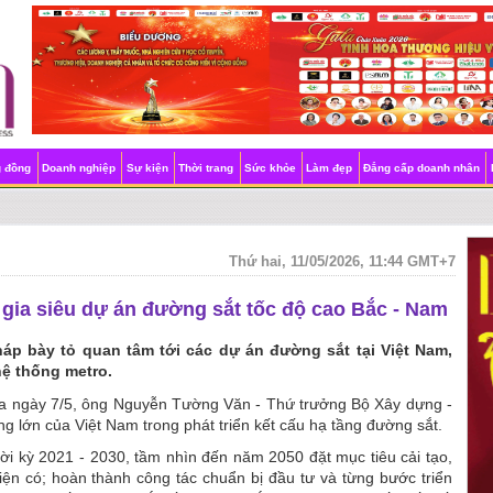
g đồng
Doanh nghiệp
Sự kiện
Thời trang
Sức khỏe
Làm đẹp
Đẳng cấp doanh nhân
Thứ hai, 11/05/2026, 11:44 GMT+7
ia siêu dự án đường sắt tốc độ cao Bắc - Nam
áp bày tỏ quan tâm tới các dự án đường sắt tại Việt Nam,
hệ thống metro.
 ra ngày 7/5, ông Nguyễn Tường Văn - Thứ trưởng Bộ Xây dựng -
ng lớn của Việt Nam trong phát triển kết cấu hạ tầng đường sắt.
ời kỳ 2021 - 2030, tầm nhìn đến năm 2050 đặt mục tiêu cải tạo,
ện có; hoàn thành công tác chuẩn bị đầu tư và từng bước triển