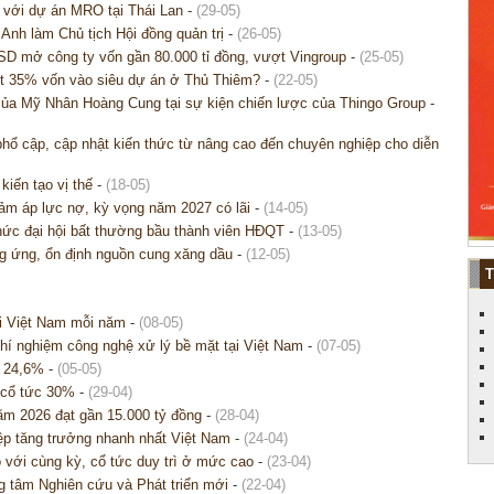
g với dự án MRO tại Thái Lan
-
(29-05)
nh làm Chủ tịch Hội đồng quản trị
-
(26-05)
D mở công ty vốn gần 80.000 tỉ đồng, vượt Vingroup
-
(25-05)
rót 35% vốn vào siêu dự án ở Thủ Thiêm?
-
(22-05)
của Mỹ Nhân Hoàng Cung tại sự kiện chiến lược của Thingo Group
-
ổ cập, cập nhật kiến thức từ nâng cao đến chuyên nghiệp cho diễn
kiến tạo vị thế
-
(18-05)
iảm áp lực nợ, kỳ vọng năm 2027 có lãi
-
(14-05)
chức đại hội bất thường bầu thành viên HĐQT
-
(13-05)
g ứng, ổn định nguồn cung xăng dầu
-
(12-05)
ại Việt Nam mỗi năm
-
(08-05)
í nghiệm công nghệ xử lý bề mặt tại Việt Nam
-
(07-05)
g 24,6%
-
(05-05)
a cổ tức 30%
-
(29-04)
ăm 2026 đạt gần 15.000 tỷ đồng
-
(28-04)
ệp tăng trưởng nhanh nhất Việt Nam
-
(24-04)
o với cùng kỳ, cổ tức duy trì ở mức cao
-
(23-04)
 tâm Nghiên cứu và Phát triển mới
-
(22-04)