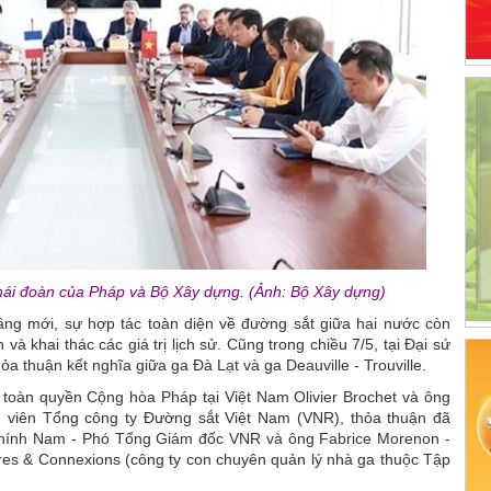
hái đoàn của Pháp và Bộ Xây dựng. (Ảnh: Bộ Xây dựng)
tầng mới, sự hợp tác toàn diện về đường sắt giữa hai nước còn
à khai thác các giá trị lịch sử. Cũng trong chiều 7/5, tại Đại sứ
ỏa thuận kết nghĩa giữa ga Đà Lạt và ga Deauville - Trouville.
toàn quyền Cộng hòa Pháp tại Việt Nam Olivier Brochet và ông
 viên Tổng công ty Đường sắt Việt Nam (VNR), thỏa thuận đã
Chính Nam - Phó Tổng Giám đốc VNR và ông Fabrice Morenon -
es & Connexions (công ty con chuyên quản lý nhà ga thuộc Tập