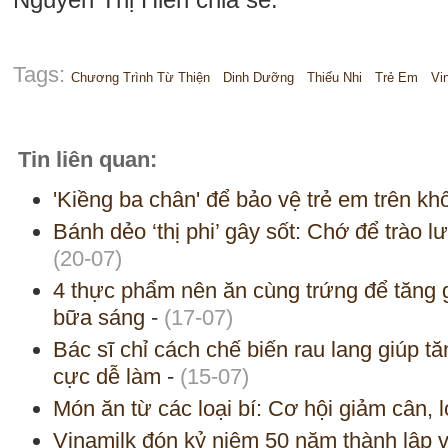
Tags:
Chương Trình Từ Thiện
Dinh Dưỡng
Thiếu Nhi
Trẻ Em
Vi
Tin liên quan:
'Kiềng ba chân' để bảo vệ trẻ em trên kh
Bánh dẻo ‘thị phi’ gây sốt: Chớ để trào
(20-07)
4 thực phẩm nên ăn cùng trứng để tăng g
bữa sáng
-
(17-07)
Bác sĩ chỉ cách chế biến rau lang giúp t
cực dễ làm
-
(15-07)
Món ăn từ các loại bí: Cơ hội giảm cân, l
Vinamilk đón kỷ niệm 50 năm thành lập v