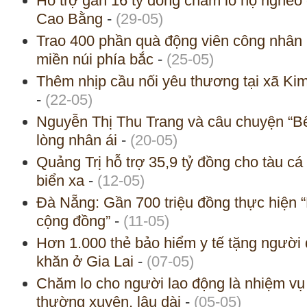
Hỗ trợ gần 16 tỷ đồng chăm lo hộ nghèo
Cao Bằng
-
(29-05)
Trao 400 phần quà động viên công nhân 
miền núi phía bắc
-
(25-05)
Thêm nhịp cầu nối yêu thương tại xã Ki
-
(22-05)
Nguyễn Thị Thu Trang và câu chuyện “B
lòng nhân ái
-
(20-05)
Quảng Trị hỗ trợ 35,9 tỷ đồng cho tàu cá
biển xa
-
(12-05)
Đà Nẵng: Gần 700 triệu đồng thực hiện “
cộng đồng”
-
(11-05)
Hơn 1.000 thẻ bảo hiểm y tế tặng người
khăn ở Gia Lai
-
(07-05)
Chăm lo cho người lao động là nhiệm vụ c
thường xuyên, lâu dài
-
(05-05)