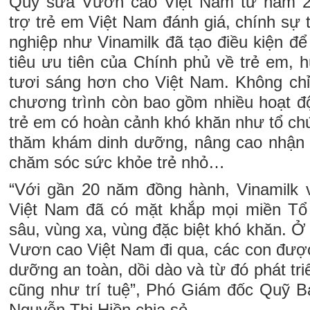
Quỹ sữa Vươn cao Việt Nam từ năm 2
trợ trẻ em Việt Nam đánh giá, chính sự
nghiệp như Vinamilk đã tạo điều kiện đ
tiêu ưu tiên của Chính phủ về trẻ em, 
tươi sáng hơn cho Việt Nam. Không chỉ
chương trình còn bao gồm nhiều hoạt độ
trẻ em có hoàn cảnh khó khăn như tổ chức
thăm khám dinh dưỡng, nâng cao nhận 
chăm sóc sức khỏe trẻ nhỏ…
“Với gần 20 năm đồng hành, Vinamilk 
Việt Nam đã có mặt khắp mọi miền Tổ 
sâu, vùng xa, vùng đặc biệt khó khăn. 
Vươn cao Việt Nam đi qua, các con đượ
dưỡng an toàn, dồi dào và từ đó phát tri
cũng như trí tuệ”, Phó Giám đốc Quỹ B
Nguyễn Thị Hiền chia sẻ.