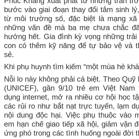
Phúc Khang xuất phát từ những trăn trở
bước vào giai đoạn thay đổi tâm sinh lý,
từ môi trường số, đặc biệt là mạng xã
những vấn đề mà ba mẹ chưa chắc đã
hướng hết. Gia đình kỳ vọng những trải
con có thêm kỹ năng để tự bảo vệ và th
sẻ.
Khi phụ huynh tìm kiếm “một mùa hè khá
Nỗi lo này không phải cá biệt. Theo Quỹ
(UNICEF), gần 9/10 trẻ em Việt Nam 
dụng internet, mở ra nhiều cơ hội học 
các rủi ro như bắt nạt trực tuyến, lạm d
nội dung độc hại. Việc phụ thuộc vào 
em hạn chế giao tiếp xã hội, giảm vận 
ứng phó trong các tình huống ngoài đời 