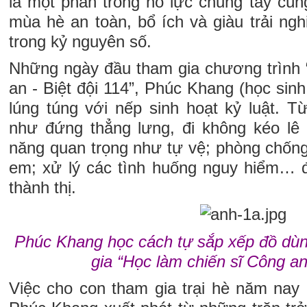
là một phần trong nỗ lực chung tay cùn
mùa hè an toàn, bổ ích và giàu trải ng
trong kỷ nguyên số.
Những ngày đầu tham gia chương trình 
an - Biệt đội 114”, Phúc Khang (học sinh
lúng túng với nếp sinh hoạt kỷ luật. 
như đứng thẳng lưng, đi không kéo lê
năng quan trọng như tự vệ; phòng chống
em; xử lý các tình huống nguy hiểm… 
thành thị.
Phúc Khang học cách tự sắp xếp đồ dùn
gia “Học làm chiến sĩ Công an
Việc cho con tham gia trại hè năm nay