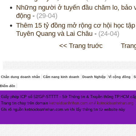
Những người ở tuyến đầu chăm lo, bảo v
động
-
(29-04)
Thêm 15 tỷ đồng mở rộng cơ hội học tập
Tuyên Quang và Lai Châu
-
(24-04)
<< Trang truớc
Tran
Chân dung doanh nhân
Cẩm nang kinh doanh
Doanh Nghiệp
Vì cộng đồng
S
Điểm đến
Giấy phép ICP số 52/GP-STTTT - Sở Thông tin & Truyền thông TP.HCM cấp
Trang tin chạy trên domain
ketnoidoanhnhan.com.vn
/
ketnoidoanhnhan.org
Ghi rõ nguồn ketnoidoanhnhan.com.vn khi lấy thông tin từ website này