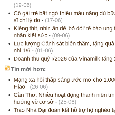
(19-06)
Cô gái trẻ bất ngờ thiếu máu nặng dù bữa
sĩ chỉ lý do
-
(17-06)
Kiêng thịt, nhịn ăn để 'bỏ đói' tế bào ung
nhân kiệt sức
-
(09-06)
Lực lượng Cảnh sát biển thăm, tặng quà t
nhi 1/6
-
(01-06)
Doanh thu quý I/2026 của Vinamilk tăng
Tin mới hơn:
Mạng xã hội thắp sáng ước mơ cho 1.000
Hiao
-
(26-06)
Cần Thơ: Nhiều hoạt động thanh niên tìn
hướng về cơ sở
-
(25-06)
Trao Nhà Đại đoàn kết hỗ trợ hộ nghèo t