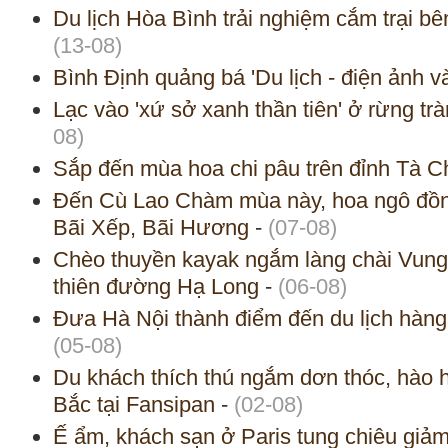
Du lịch Hòa Bình trải nghiệm cắm trại bê
(13-08)
Bình Định quảng bá 'Du lịch - điện ảnh và
Lạc vào 'xứ sở xanh thần tiên' ở rừng t
08)
Sắp đến mùa hoa chi pâu trên đỉnh Tà C
Đến Cù Lao Chàm mùa này, hoa ngô đồn
Bãi Xếp, Bãi Hương
-
(07-08)
Chèo thuyền kayak ngắm làng chài Vung 
thiên đường Hạ Long
-
(06-08)
Đưa Hà Nội thành điểm đến du lịch hàng
(05-08)
Du khách thích thú ngắm dơn thóc, hào h
Bắc tại Fansipan
-
(02-08)
Ế ẩm, khách sạn ở Paris tung chiêu giảm