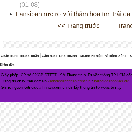
-
(01-08)
Fansipan rực rỡ với thảm hoa tím trải dài 
<< Trang truớc
Tran
Chân dung doanh nhân
Cẩm nang kinh doanh
Doanh Nghiệp
Vì cộng đồng
S
Điểm đến
Giấy phép ICP số 52/GP-STTTT - Sở Thông tin & Truyền thông TP.HCM cấp
Trang tin chạy trên domain
ketnoidoanhnhan.com.vn
/
ketnoidoanhnhan.org
Ghi rõ nguồn ketnoidoanhnhan.com.vn khi lấy thông tin từ website này