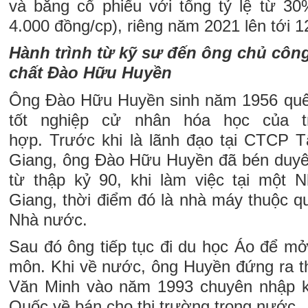
và bằng cổ phiếu với tổng tỷ lệ từ 3
4.000 đồng/cp), riêng năm 2021 lên tới 
Hành trình từ kỹ sư đến ông chủ côn
chất Đào Hữu Huyền
Ông Đào Hữu Huyền sinh năm 1956 qu
tốt nghiệp cử nhân hóa học của 
hợp. Trước khi là lãnh đạo tại CTCP 
Giang, ông Đào Hữu Huyền đã bén duyê
từ thập kỷ 90, khi làm việc tại một
Giang, thời điểm đó là nhà máy thuộc q
Nhà nước.
Sau đó ông tiếp tục đi du học Áo để mở
môn. Khi về nước, ông Huyền đứng ra 
Văn Minh vào năm 1993 chuyên nhập k
Quốc về bán cho thị trường trong nước.