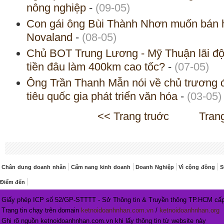
nông nghiệp
-
(09-05)
Con gái ông Bùi Thành Nhơn muốn bán hơ
Novaland
-
(08-05)
Chủ BOT Trung Lương - Mỹ Thuận lãi đột
tiền đâu làm 400km cao tốc?
-
(07-05)
Ông Trần Thanh Mẫn nói về chủ trương 
tiêu quốc gia phát triển văn hóa
-
(03-05)
<< Trang truớc
Tran
Chân dung doanh nhân
Cẩm nang kinh doanh
Doanh Nghiệp
Vì cộng đồng
S
Điểm đến
Giấy phép ICP số 52/GP-STTTT - Sở Thông tin & Truyền thông TP.HCM cấp
Trang tin chạy trên domain
ketnoidoanhnhan.com.vn
/
ketnoidoanhnhan.org
Ghi rõ nguồn ketnoidoanhnhan.com.vn khi lấy thông tin từ website này