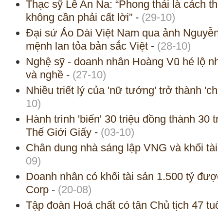
Thạc sỹ Lê An Na: “Phong thái là cách th
không cần phải cất lời”
-
(29-10)
Đại sứ Áo Dài Việt Nam qua ảnh Nguyễn
mệnh lan tỏa bản sắc Việt
-
(28-10)
Nghệ sỹ - doanh nhân Hoàng Vũ hé lộ nh
và nghề
-
(27-10)
Nhiều triết lý của 'nữ tướng' trở thành 'c
10)
Hành trình 'biến' 30 triệu đồng thành 30
Thế Giới Giấy
-
(03-10)
Chân dung nhà sáng lập VNG và khối tài
09)
Doanh nhân có khối tài sản 1.500 tỷ đượ
Corp
-
(20-08)
Tập đoàn Hoá chất có tân Chủ tịch 47 tu