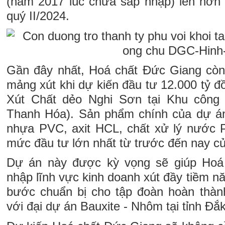
(năm 2017 lúc chưa sáp nhập) lên hơn 1
quý II/2024.
Gần đây nhất, Hoá chất Đức Giang còn
mảng xút khi dự kiến đầu tư 12.000 tỷ 
Xút Chất dẻo Nghi Sơn tại Khu công 
Thanh Hóa). Sản phẩm chính của dự á
nhựa PVC, axit HCL, chất xử lý nước
mức đầu tư lớn nhất từ trước đến nay c
Dự án này được kỳ vọng sẽ giúp Hoá
nhập lĩnh vực kinh doanh xút đầy tiềm nă
bước chuẩn bị cho tập đoàn hoàn thành c
với đại dự án Bauxite - Nhôm tại tỉnh Đắ