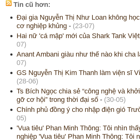
Tin cũ hơn:
Đại gia Nguyễn Thị Như Loan không học
cơ nghiệp khủng
-
(23-07)
Hai nữ 'cá mập' mới của Shark Tank Việ
07)
Anant Ambani giàu như thế nào khi cha là
07)
GS Nguyễn Thị Kim Thanh làm viện sĩ V
(28-06)
Ts Bích Ngọc chia sẻ “công nghệ và khở
gỡ cơ hội” trong thời đại số
-
(30-05)
Chính phủ đồng ý cho nhập điện gió Tr
05)
'Vua tiêu' Phan Minh Thông: Tôi nhìn th
nghiệp 'Vua tiêu' Phan Minh Thông: Tôi n